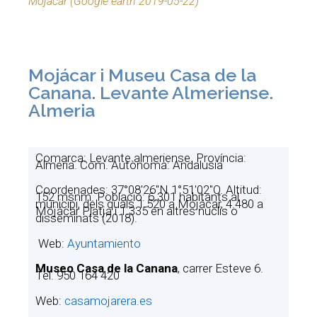
Mojácar (Google earth 2019-05-22)
Mojácar i Museu Casa de la
Canana. Levante Almeriense.
Almeria
Comarca: Levante almeriense. Província:
Almeria. Com. Autònoma: Andalusia
Coordenades: 37°08′26″N 1°51′02″O. Altitud:
152 msnm. Població: 6.301 habitants al
municipi, dels quals 1.520 a Mojácar, 4.480 a
Mojácar Platja i 1.335 en altres nuclis o
disseminats (2018).
Web:
Ayuntamiento
Museo Casa de la Canana
, carrer Esteve 6.
Tel. 950 164 420
Web:
casamojarera.es