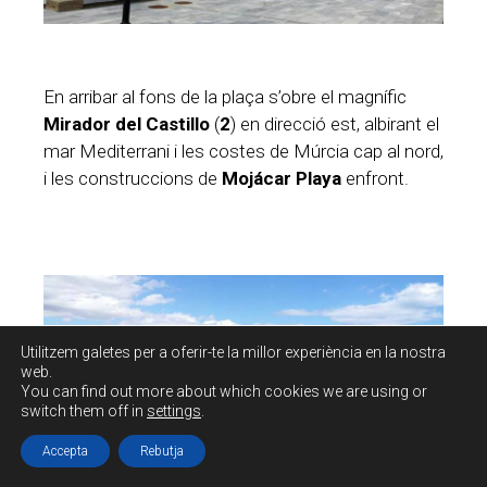
En arribar al fons de la plaça s’obre el magnífic
Mirador del Castillo
(
2
) en direcció est, albirant el
mar Mediterrani i les costes de Múrcia cap al nord,
i les construccions de
Mojácar Playa
enfront.
Utilitzem galetes per a oferir-te la millor experiència en la nostra
web.
You can find out more about which cookies we are using or
switch them off in
settings
.
Accepta
Rebutja