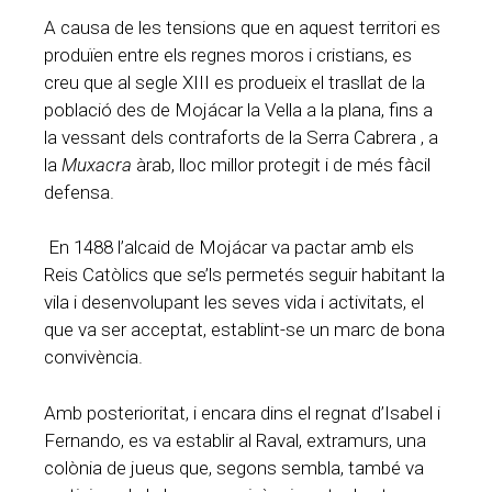
A causa de les tensions que en aquest territori es
produïen entre els regnes moros i cristians, es
creu que al segle XIII es produeix el trasllat de la
població des de Mojácar la Vella a la plana, fins a
la vessant dels contraforts de la Serra Cabrera , a
la
Muxacra
àrab, lloc millor protegit i de més fàcil
defensa.
En 1488 l’alcaid de Mojácar va pactar amb els
Reis Catòlics que se’ls permetés seguir habitant la
vila i desenvolupant les seves vida i activitats, el
que va ser acceptat, establint-se un marc de bona
convivència.
Amb posterioritat, i encara dins el regnat d’Isabel i
Fernando, es va establir al Raval, extramurs, una
colònia de jueus que, segons sembla, també va