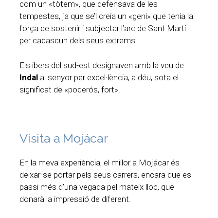
com un «tòtem», que defensava de les
tempestes, ja que se’l creia un «geni» que tenia la
força de sostenir i subjectar l’arc de Sant Martí
per cadascun dels seus extrems.
Els ibers del sud-est designaven amb la veu de
Indal
al senyor per excel·lència, a déu, sota el
significat de «poderós, fort».
Visita a Mojácar
En la meva experiència, el millor a Mojácar és
deixar-se portar pels seus carrers, encara que es
passi més d’una vegada pel mateix lloc, que
donarà la impressió de diferent.