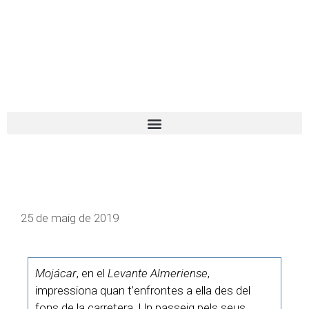
El turista tranquil
Español
Català
25 de maig de 2019
Mojácar
, en el
Levante Almeriense
,
impressiona quan t’enfrontes a ella des del
fons de la carretera. Un passeig pels seus