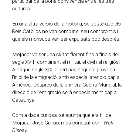
participar de la bona convivència entre les tres
cultures.
En una altra versió de la història, se sosté que els
Reis Catòlics no van complir el seu compromís i
que els moriscos van ser expulsats poc després.
Mojácar va ser una ciutat florent fins a finals del
segle XVIII combinant el militar, el civil i el religiós.
A mitjan segle XIX la pertinaç sequera provoca
l’inici de la emigració, amb especial atenció cap a
Amèrica. Després de la primera Guerra Mundial, la
direcció de l’emigració serà especialment cap a
Catalunya.
Com a dada curiosa, sé apunta que era fill de
Mojácar José Guirao, més conegut com
Walt
Disney
.