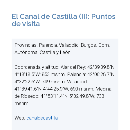
El Canal de Castilla (II): Puntos
de visita
Provincias: Palencia, Valladolid, Burgos. Com.
Autónoma: Castilla y León
Coordenada y altitud: Alar del Rey: 42°39’39.8″N
4°18’18.5″W; 853 msnm. Palencia: 42°00’28.7″N
4°32’22.6″W; 749 msnm. Valladolid:
41°39’41.6″N 4°44’25.9″W; 690​ msnm. Medina
de Rioseco: 41°53’11.4″N 5°02’49.8″W; 733
msnm
Web:
canaldecastilla