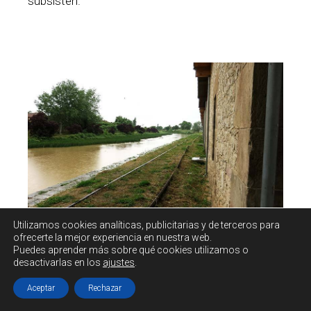
subsisten.
Utilizamos cookies
analíticas, publicitarias y de terceros
para
ofrecerte la mejor experiencia en nuestra web.
Puedes aprender más sobre qué cookies utilizamos o
desactivarlas en los
ajustes
.
Zona de la Presa de San Andrés
Aceptar
Rechazar
[2]