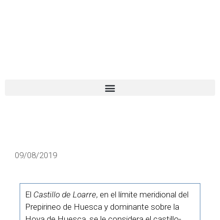
El turista tranquilo
Español
Català
09/08/2019
El
Castillo de Loarre
, en el límite meridional del
Prepirineo de Huesca y dominante sobre la
Hoya de Huesca, se le considera el castillo-