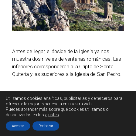
Antes de llegar, el ábside de la Iglesia ya nos
muestra dos niveles de ventanas románicas. Las
inferiores corresponderán a la Cripta de Santa
Quiteria y las superiores a la Iglesia de San Pedro.
Utilizamos cookies
analíticas, publicitarias y de terceros
para
ofrecerte la mejor experiencia en nuestra web.
Puedes aprender más sobre qué cookies utilizamos o
desactivarlas en los
ajustes
.
Aceptar
Rechazar