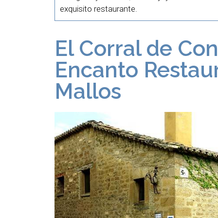
exquisito restaurante.
El Corral de Con
Encanto Restaur
Mallos