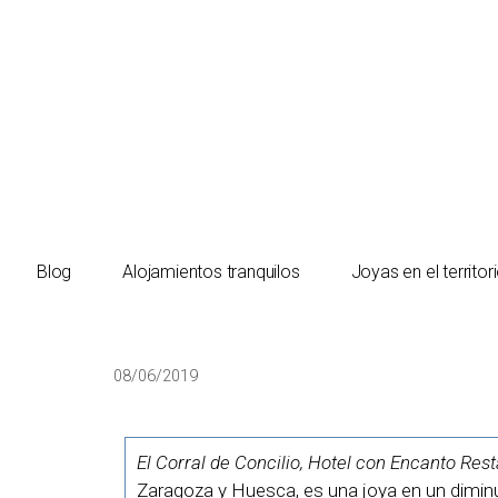
El turista tranquilo
Blog
Alojamientos tranquilos
Joyas en el territor
08/06/2019
El Corral de Concilio, Hotel con Encanto Res
Zaragoza y Huesca, es una joya en un diminu