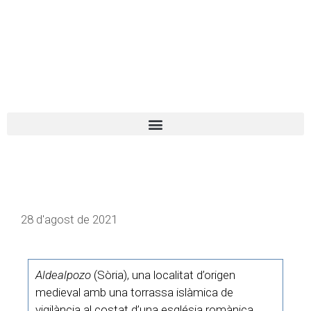
El turista tranquil
Español
Català
28 d'agost de 2021
Aldealpozo
(Sòria), una localitat d’origen
medieval amb una torrassa islàmica de
vigilància al costat d’una església romànica