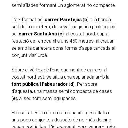
semi aïllades formant un aglomerat no compacte.
L’eix format pel
carrer Paretejas
(
b
) a la banda
sud de la carretera, i la seva imaginària prolongació
pel
carrer Santa Ana
(
c
), al costat nord, cap a
l’estació de ferrocarril a uns 450 metres, al creuar-
se amb la carretera dona forma d’aspa tancada al
conjunt viari urbà.
Sobre el vèrtex de l’encreuament de carrers, al
costat nord-est, se situa una esplanada amb la
font pública i l’abeurador
(
d
). Per sobre
d’aquesta, una massa semi compacta de cases
(
e
), al seu torn semi agrupades.
El resultat és un entorn amb habitatges aïllats i
uns pocs conjunts adossats de no més de cinc
cases contigües. L’interessant, com veurem més