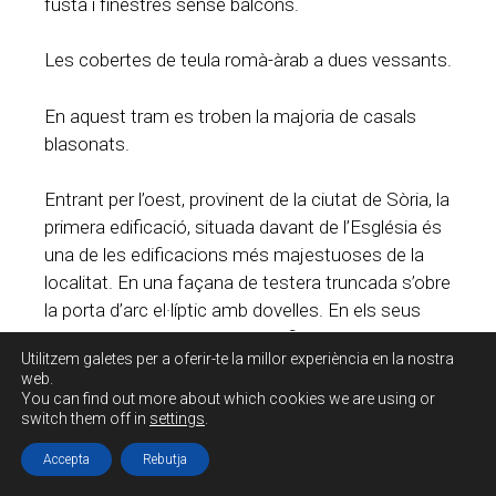
fusta i finestres sense balcons.
Les cobertes de teula romà-àrab a dues vessants.
En aquest tram es troben la majoria de casals
blasonats.
Entrant per l’oest, provinent de la ciutat de Sòria, la
primera edificació, situada davant de l’Església és
una de les edificacions més majestuoses de la
localitat. En una façana de testera truncada s’obre
la porta d’arc el·líptic amb dovelles. En els seus
tres nivells presenta balcons i finestres, amb les
Utilitzem galetes per a oferir-te la millor experiència en la nostra
obertures de cadirat.
web.
You can find out more about which cookies we are using or
switch them off in
settings
.
Accepta
Rebutja