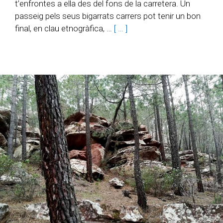
t’enfrontes a ella des del fons de la carretera. Un
passeig pels seus bigarrats carrers pot tenir un bon
final, en clau etnogràfica, …
[ … ]