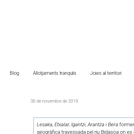
El turista tranquil
Blog
Allotjaments tranquils
Joies al territori
30 de novembre de 2019
Lesaka, Etxalar, Igantzi, Arantza i Bera
formen
geogràfica travessada pel riu Bidasoa on es c