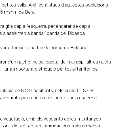
etites valls. Així, les altituds d’aquestes poblacions
 56 msnm de Bera.
ra gira cap a l’esquerra, per encarar-se cap al
is s’assenten a banda i banda del Bidasoa.
avarra formaria part de la comarca Bidasoa.
r d’un nucli principal capital del municipi, altres nuclis
na important distribució per tot el territori de
població de 8.537 habitants, dels quals 6.187 es
, repartits pels nuclis més petits i pels
caseríos
rd de vegetació, amb els vessants de les muntanyes
erritori i, de tant en tant, agrupacions més o menys