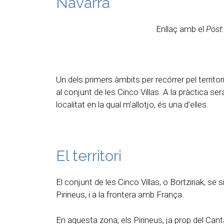
Navarra
Enllaç amb el
Post
:
Un dels primers àmbits per recórrer pel territor
al conjunt de les Cinco Villas. A la pràctica se
localitat en la qual m’allotjo, és una d’elles.
El territori
El conjunt de les Cinco Villas, o Bortziriak, se 
Pirineus, i a la frontera amb França.
En aquesta zona, els Pirineus, ja prop del Cantà