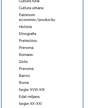
Cultura rural
Cultura urbana
Patrimoni
econòmic/productiu
Història
Etnografia
Prehistòric
Preromà
Romànic
Gòtic
Preromà
Barroc
Romà
Segle XVIII-XIX
Edat mitjana
Segle XX-XXI