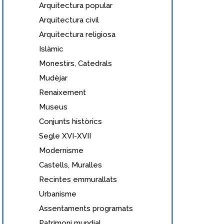
Arquitectura popular
Arquitectura civil
Arquitectura religiosa
Islàmic
Monestirs, Catedrals
Mudèjar
Renaixement
Museus
Conjunts històrics
Segle XVI-XVII
Modernisme
Castells, Muralles
Recintes emmurallats
Urbanisme
Assentaments programats
Patrimoni mundial