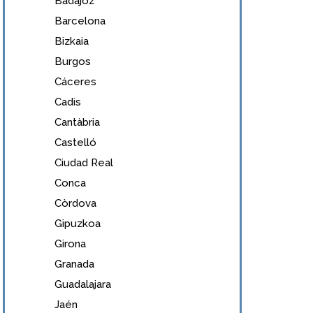
Badajoz
Barcelona
Bizkaia
Burgos
Cáceres
Cadis
Cantàbria
Castelló
Ciudad Real
Conca
Còrdova
Gipuzkoa
Girona
Granada
Guadalajara
Jaén