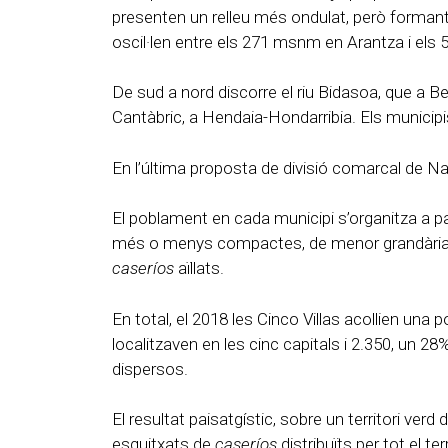
presenten un relleu més ondulat, però formant p
oscil·len entre els 271 msnm en Arantza i els
De sud a nord discorre el riu Bidasoa, que a Be
Cantàbric, a Hendaia-Hondarribia. Els municip
En l’última proposta de divisió comarcal de N
El poblament en cada municipi s’organitza a parti
més o menys compactes, de menor grandària, i u
caseríos
aïllats.
En total, el 2018 les Cinco Villas acollien una 
localitzaven en les cinc capitals i 2.350, un 28%
dispersos.
El resultat paisatgístic, sobre un territori ve
esquitxats de
caseríos
distribuïts per tot el t