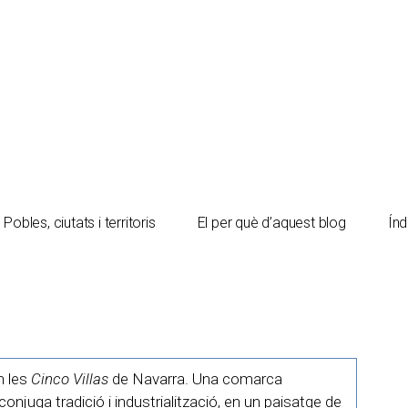
Pobles, ciutats i territoris
El per què d’aquest blog
Índ
 les
Cinco Villas
de Navarra. Una comarca
onjuga tradició i industrialització, en un paisatge de