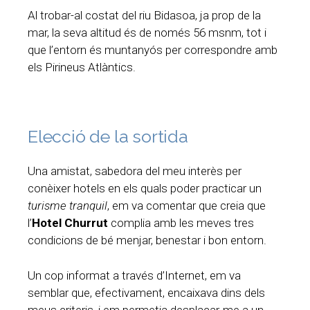
Al trobar-al costat del riu Bidasoa, ja prop de la
mar, la seva altitud és de només 56 msnm, tot i
que l’entorn és muntanyós per correspondre amb
els Pirineus Atlàntics.
Elecció de la sortida
Una amistat, sabedora del meu interès per
conèixer hotels en els quals poder practicar un
turisme tranquil
, em va comentar que creia que
l’
Hotel Churrut
complia amb les meves tres
condicions de bé menjar, benestar i bon entorn.
Un cop informat a través d’Internet, em va
semblar que, efectivament, encaixava dins dels
meus criteris, i em permetia desplaçar-me a un