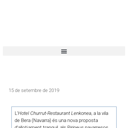
El turista tranquil
Español
Català
15 de setembre de 2019
L’
Hotel Churrut-Restaurant Lenkonea
, a la vila
de Bera (Navarra) és una nova proposta
d’allotjament tranquil, als Pirineus navarresos,