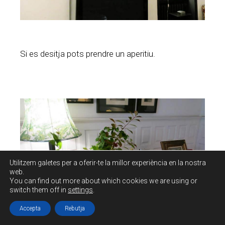
Si es desitja pots prendre un aperitiu.
Utilitzem galetes per a oferir-te la millor experiència en la nostra
web.
You can find out more about which cookies we are using or
switch them off in
settings
.
Accepta
Rebutja