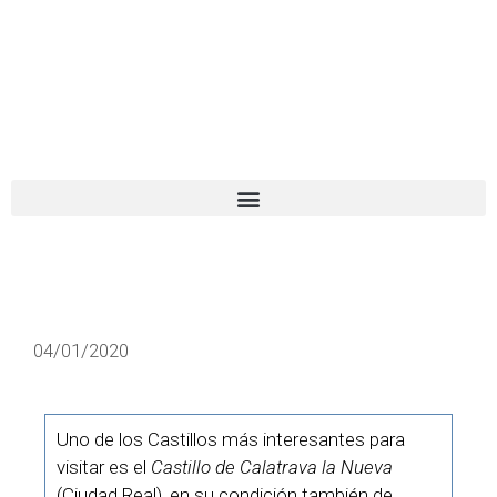
El turista tranquilo
Español
Català
04/01/2020
Uno de los Castillos más interesantes para
visitar es el
Castillo de Calatrava la Nueva
(Ciudad Real), en su condición también de