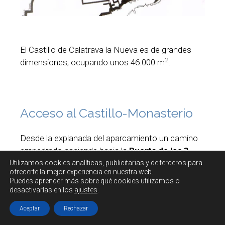
El Castillo de Calatrava la Nueva es de grandes
2
dimensiones, ocupando unos 46.000 m
.
Acceso al Castillo-Monasterio
Desde la explanada del aparcamiento un camino
empedrado asciende hacia la
Puerta de los 3
arcos
(
1
), situada en la
primera muralla
(
M1
).
Utilizamos cookies
analíticas, publicitarias y de terceros
para
ofrecerte la mejor experiencia en nuestra web.
Puedes aprender más sobre qué cookies utilizamos o
desactivarlas en los
ajustes
.
Aceptar
Rechazar