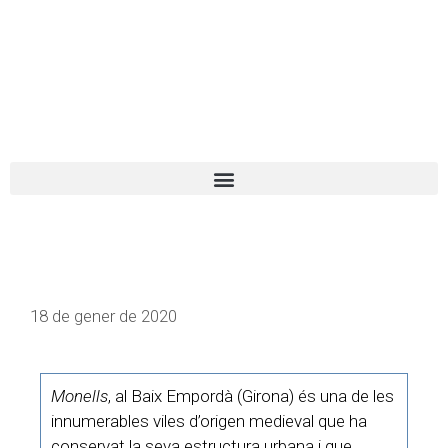
El turista tranquil
Español
Català
18 de gener de 2020
Monells
, al Baix Empordà (Girona) és una de les
innumerables viles d’origen medieval que ha
conservat la seva estructura urbana i que