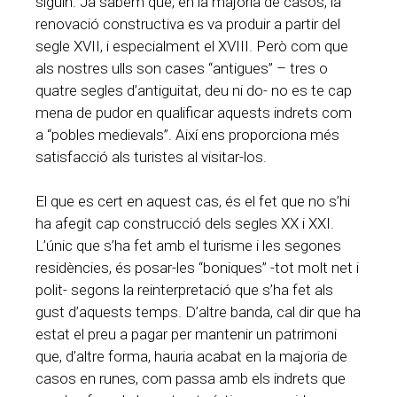
siguin. Ja sabem que, en la majoria de casos, la
renovació constructiva es va produir a partir del
segle XVII, i especialment el XVIII. Però com que
als nostres ulls son cases “antigues” – tres o
quatre segles d’antiguitat, deu ni do- no es te cap
mena de pudor en qualificar aquests indrets com
a “pobles medievals”. Així ens proporciona més
satisfacció als turistes al visitar-los.
El que es cert en aquest cas, és el fet que no s’hi
ha afegit cap construcció dels segles XX i XXI.
L’únic que s’ha fet amb el turisme i les segones
residències, és posar-les “boniques” -tot molt net i
polit- segons la reinterpretació que s’ha fet als
gust d’aquests temps. D’altre banda, cal dir que ha
estat el preu a pagar per mantenir un patrimoni
que, d’altre forma, hauria acabat en la majoria de
casos en runes, com passa amb els indrets que