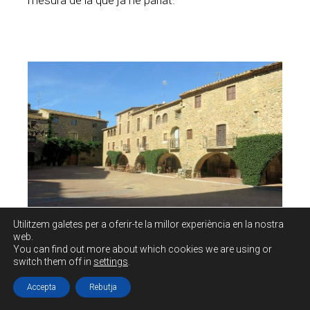
mesura de la que ja he parlat.
Utilitzem galetes per a oferir-te la millor experiència en la nostra
web.
You can find out more about which cookies we are using or
switch them off in
settings
.
A la façana es pot observar una curiosa finestra
Accepta
Rebutja
d’arc de ferradura.