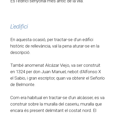
És l’edifici senyorial més antic de la vila.
L’edifici
En aquesta ocasió, per tractar-se d’un edifici
històric de rellevància, val la pena aturar-se en la
descripció.
També anomenat Alcázar Viejo, va ser construït
en 1324 per don Juan Manuel, nebot d’Alfonso X
el Sabio, i gran escriptor, quan va obtenir el Señorío
de Belmonte.
Com era habitual en tractar-se d’un alcàsser, es va
construir sobre la muralla del caseriu, muralla que
encara és present delimitant el costat nord. El