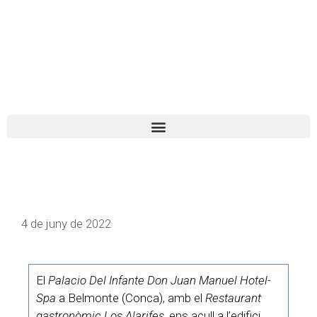
El turista tranquil
Español
Català
4 de juny de 2022
El
Palacio Del Infante Don Juan Manuel Hotel-
Spa
a Belmonte (Conca), amb el
Restaurant
gastronòmic Los Alarifes
, ens acull a l’edifici