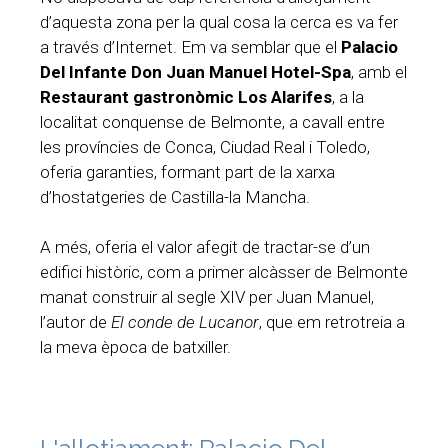
d’aquesta zona per la qual cosa la cerca es va fer
a través d’Internet. Em va semblar que el
Palacio
Del Infante Don Juan Manuel Hotel-Spa
, amb el
Restaurant gastronòmic Los Alarifes
, a la
localitat conquense de Belmonte, a cavall entre
les províncies de Conca, Ciudad Real i Toledo,
oferia garanties, formant part de la xarxa
d’hostatgeries de Castilla-la Mancha.
A més, oferia el valor afegit de tractar-se d’un
edifici històric, com a primer alcàsser de Belmonte
manat construir al segle XIV per Juan Manuel,
l’autor de
El conde de Lucanor
, que em retrotreia a
la meva època de batxiller.
L'allotjament: Palacio Del