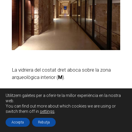
La vidriera del costat dret aboca sobre la zona
arqueològica interior (
M
).
Utilitzem galetes per a oferir-te la millor experiència en la nostra
web.
You can find out more about which cookies we are using or
switch them off in
settings
.
Accepta
Rebutja