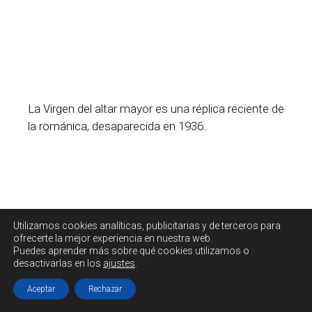
La Virgen del altar mayor es una réplica reciente de
la románica, desaparecida en 1936.
Utilizamos cookies
analíticas, publicitarias y de terceros
para
ofrecerte la mejor experiencia en nuestra web.
Puedes aprender más sobre qué cookies utilizamos o
desactivarlas en los
ajustes
.
Aceptar
Rechazar