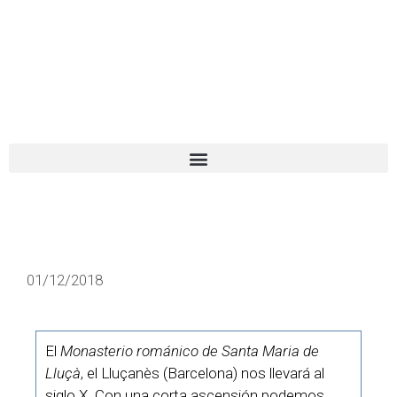
El turista tranquilo
Español
Català
01/12/2018
El
Monasterio
románico
de Santa Maria de
Lluçà
, el Lluçanès (Barcelona) nos llevará al
siglo X. Con una corta ascensión podemos