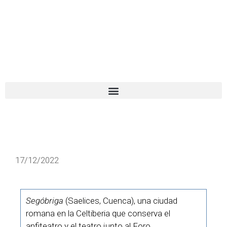
El turista tranquilo
Español
Català
17/12/2022
Segóbriga
(Saelices, Cuenca), una ciudad
romana en la Celtiberia que conserva el
anfiteatro y el teatro junto al Foro.