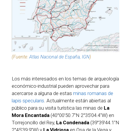
(Fuente:
Atlas Nacional de España, IGN
)
Los más interesados en los temas de arqueología
económico-industrial pueden aprovechar para
acercarse a alguna de estas
minas romanas de
lapis specularis
. Actualmente están abiertas al
público para su visita turística las minas de
La
Mora Encantada
(40°00’50.7″N 2°35’04.4″W) en
Torrejoncillo del Rey,
La Condenada
(39°39’44.1″N
2°45’39.9″W) y
La Vidriosa
en Osa de la Vega y