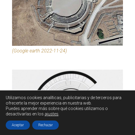
(Google earth 2022-11-24)
Utilizamos cookies
analíticas, publicitarias y de terceros
para
ofrecerte la mejor experiencia en nuestra web.
Puedes aprender más sobre qué cookies utilizamos o
desactivarlas en los
ajustes
.
Aceptar
Rechazar