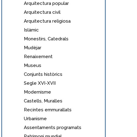
Arquitectura popular
Arquitectura civil
Arquitectura religiosa
Islàmic
Monestirs, Catedrals
Mudèjar
Renaixement
Museus
Conjunts històrics
Segle XVI-XVII
Modernisme
Castells, Muralles
Recintes emmurallats
Urbanisme
Assentaments programats
Patrimoni mundial