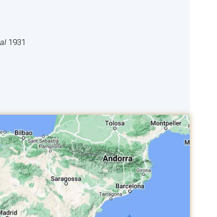
nal
1931