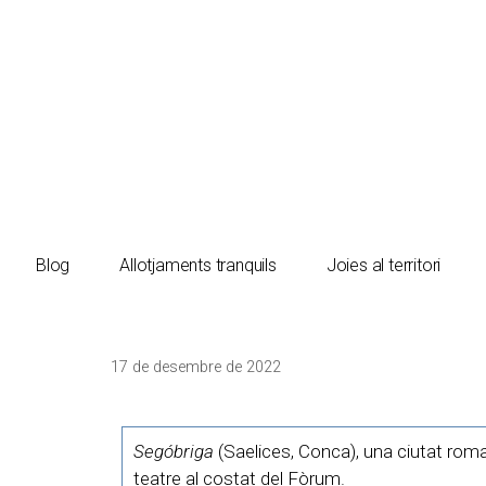
El turista tranquil
Blog
Allotjaments tranquils
Joies al territori
17 de desembre de 2022
Segóbriga
(Saelices, Conca), una ciutat roman
teatre al costat del Fòrum.