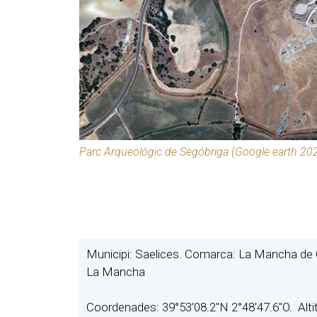
Parc Arqueològic de Segóbriga (Google earth 20
Municipi: Saelices. Comarca: La Mancha de 
La Mancha
Coordenades: 39°53’08.2″N 2°48’47.6″O. Al