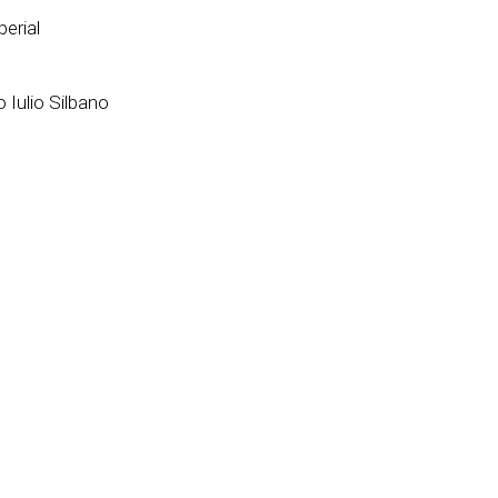
perial
 Iulio Silbano