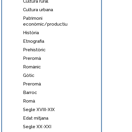
Cultura rural
Cultura urbana
Patrimoni
econòmic/productiu
Història
Etnografia
Prehistòric
Preromà
Romànic
Gòtic
Preromà
Barroc
Romà
Segle XVIII-XIX
Edat mitjana
Segle XX-XXI