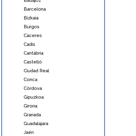
Badajoz
Barcelona
Bizkaia
Burgos
Cáceres
Cadis
Cantàbria
Castelló
Ciudad Real
Conca
Còrdova
Gipuzkoa
Girona
Granada
Guadalajara
Jaén