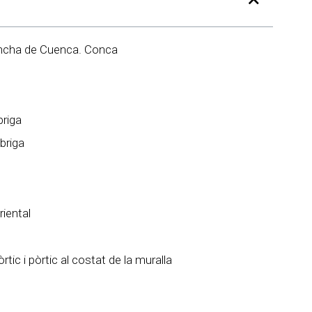
ancha de Cuenca. Conca
briga
briga
riental
rtic i pòrtic al costat de la muralla