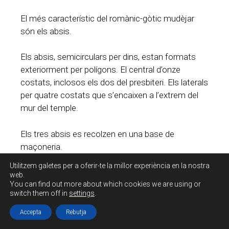
El més característic del romànic-gòtic mudèjar
són els absis.
Els absis, semicirculars per dins, estan formats
exteriorment per polígons. El central d’onze
costats, inclosos els dos del presbiteri. Els laterals
per quatre costats que s’encaixen a l’extrem del
mur del temple.
Els tres absis es recolzen en una base de
maçoneria.
Utilitzem galetes per a oferir-te la millor experiència en la nostra
En el cas de l’església de San Martín, estan
web.
You can find out more about which cookies we are using or
compostos per tres nivells de doble arcuació cega
switch them off in
settings
.
que cobreixen tota la superfície d’absis i
presbiteris.
Accepta
Rebutja