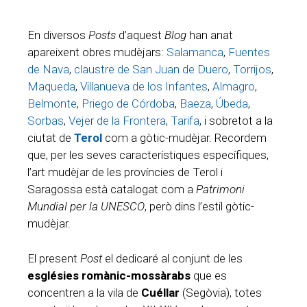
En diversos
Posts
d’aquest
Blog
han anat
apareixent obres mudèjars:
Salamanca
,
Fuentes
de Nava
,
claustre de San Juan de Duero
,
Torrijos
,
Maqueda
,
Villanueva de los Infantes
,
Almagro
,
Belmonte
,
Priego de Córdoba
,
Baeza
,
Úbeda
,
Sorbas
,
Vejer de la Frontera
,
Tarifa
, i sobretot a la
ciutat de
Terol
com a gòtic-mudèjar. Recordem
que, per les seves característiques específiques,
l’art mudèjar de les províncies de Terol i
Saragossa està catalogat com a
Patrimoni
Mundial per la UNESCO
, però dins l’estil gòtic-
mudèjar.
El present
Post
el dedicaré al conjunt de les
esglésies romànic-mossàrabs
que es
concentren a la vila de
Cuéllar
(Segòvia), totes