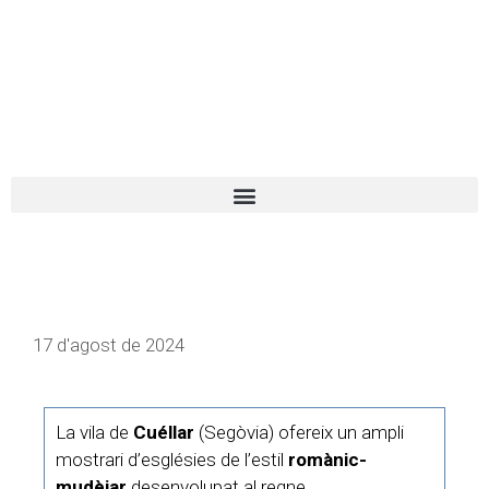
El turista tranquil
Español
Català
17 d'agost de 2024
La vila de
Cuéllar
(Segòvia) ofereix un ampli
mostrari d’esglésies de l’estil
romànic-
mudèjar
desenvolupat al regne