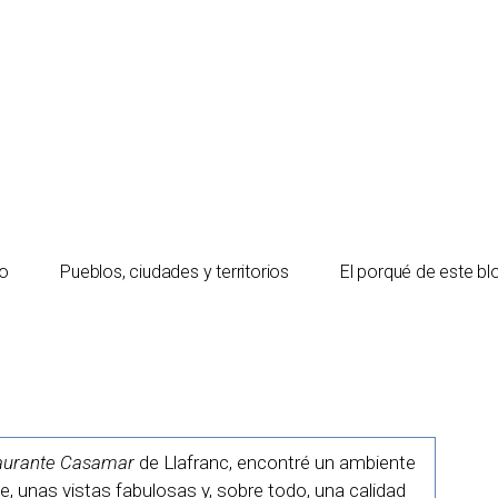
io
Pueblos, ciudades y territorios
El porqué de este bl
aurante Casamar
de Llafranc, encontré un ambiente
le, unas vistas fabulosas y, sobre todo, una calidad