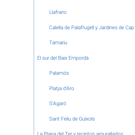
Llafranc
Calella de Palafrugell y Jardines de Cap
Tamariu
El sur del Baix Empordà
Palamós
Platja d’Aro
S’Agaró
Sant Feliu de Guíxols
La Plana del Ter y recintos amurallados